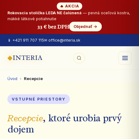
🔥 AKCIA
Rokovacia stolička LEDA NE čalúnená
— pevná oceľová kostra,
mäkké látkové potiahnutie
33 € bez DPH
Objednať →
📱 +421 911 707 115
✉ office@interia.sk
◆
INTERIA
Úvod
›
Recepcie
VSTUPNÉ PRIESTORY
Recepcie
, ktoré urobia prvý
dojem