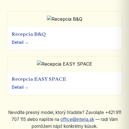
Recepcia B&Q
Detail →
Recepcia EASY SPACE
Detail →
Nevidíte presný model, ktorý hľadáte? Zavolajte +421 911
707 115 alebo napíšte na
office@interia.sk
— radi Vám
pomôžem nájsť konkrétny kúsok.