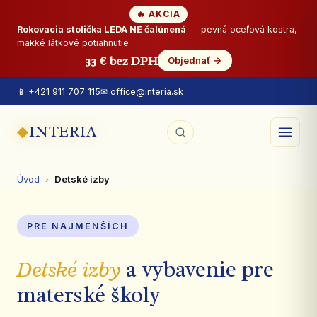
🔥 AKCIA
Rokovacia stolička LEDA NE čalúnená
— pevná oceľová kostra,
mäkké látkové potiahnutie
33 € bez DPH
Objednať →
📱 +421 911 707 115
✉ office@interia.sk
◆
INTERIA
Úvod
›
Detské izby
PRE NAJMENŠÍCH
Detské izby
a vybavenie pre
materské školy