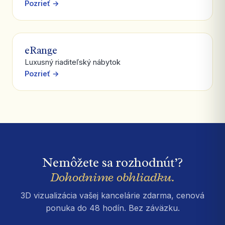
Pozrieť →
eRange
Luxusný riaditeľský nábytok
Pozrieť →
Nemôžete sa rozhodnúť?
Dohodnime obhliadku.
3D vizualizácia vašej kancelárie zdarma, cenová
ponuka do 48 hodín. Bez záväzku.