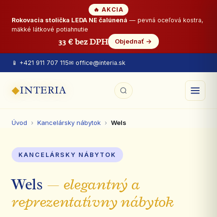
🔥 AKCIA
Rokovacia stolička LEDA NE čalúnená
— pevná oceľová kostra,
mäkké látkové potiahnutie
33 € bez DPH
Objednať →
📱 +421 911 707 115
✉ office@interia.sk
◆
INTERIA
Úvod
›
Kancelársky nábytok
›
Wels
KANCELÁRSKY NÁBYTOK
Wels
— elegantný a
reprezentatívny nábytok