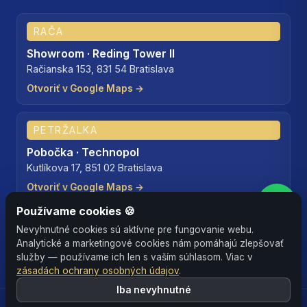
RAČA
Showroom · Reding Tower II
Račianska 153, 831 54 Bratislava
Otvoriť v Google Maps →
PETRŽALKA
Pobočka · Technopol
Kutlíkova 17, 851 02 Bratislava
Otvoriť v Google Maps →
Používame cookies 🍪
📱 +421 911 707 115
Nevyhnutné cookies sú aktívne pre fungovanie webu.
✉
✉ office@interia.sk
Chcem ponuku
Analytické a marketingové cookies nám pomáhajú zlepšovať
služby — používame ich len s vaším súhlasom. Viac v
zásadách ochrany osobných údajov
.
📞
Používame iba nevyhnutné súbory cookies pre
Iba nevyhnutné
fungovanie webu. Pokračovaním súhlasíte s ich