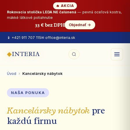
🔥 AKCIA
Rokovacia stolička LEDA NE čalúnená
— pevná oceľová kostra,
mäkké látkové potiahnutie
33 € bez DPH
Objednať →
📱 +421 911 707 115
✉ office@interia.sk
◆
INTERIA
Úvod
›
Kancelársky nábytok
NAŠA PONUKA
Kancelársky nábytok
pre
každú firmu