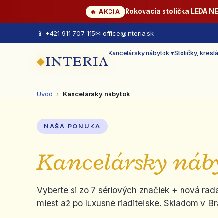
Rokovacia stolička LEDA N
🔥 AKCIA
📱 +421 911 707 115
✉ office@interia.sk
Kancelársky nábytok ▾
Stoličky, kreslá
INTERIA
◆
Úvod
›
Kancelársky nábytok
NAŠA PONUKA
Kancelársky náb
Vyberte si zo 7 sériových značiek + nová r
miest až po luxusné riaditeľské. Skladom v Br