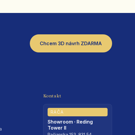
Chcem 3D návrh ZDARMA
Kontakt
RAČA
Showroom · Reding
Tower II
a
Račianska 153, 831 54