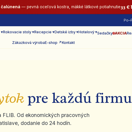
33 €
E čalúnená
— pevná oceľová kostra, mäkké látkové potiahnutie
Po–P
 ▾
Rokovacie stoly ▾
Recepcie ▾
Detské izby ▾
Hotelový ▾
Sedačky
AKCIA
Re
Zákazková výroba
E-shop ↗
Kontakt
ytok
pre každú firmu
ada FLIB. Od ekonomických pracovných
atislave, dodanie do 24 hodín.