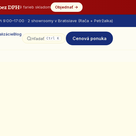
 bez DPH
Objednať →
9 farieb skladom
i 9:00–17:00 · 2 showroomy v Bratislave (Rača + Petržalka)
alizácie
Blog
Cenová ponuka
Hľadať
Ctrl K