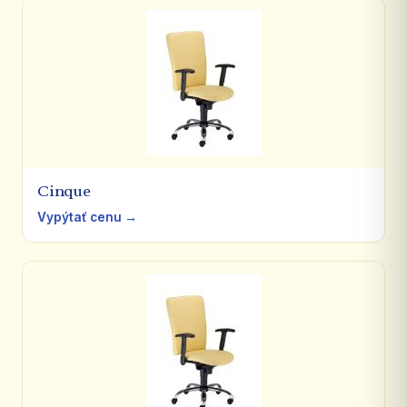
Cinque
Vypýtať cenu →