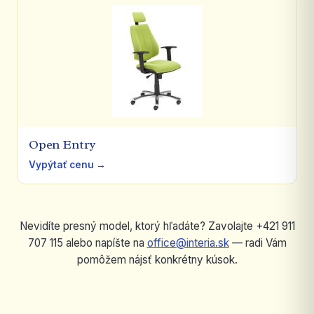
Open Entry
Vypýtať cenu →
Nevidíte presný model, ktorý hľadáte? Zavolajte +421 911
707 115 alebo napíšte na
office@interia.sk
— radi Vám
pomôžem nájsť konkrétny kúsok.