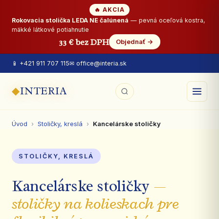
🔥 AKCIA
Rokovacia stolička LEDA NE čalúnená
— pevná oceľová kostra,
mäkké látkové potiahnutie
33 € bez DPH
Objednať →
📱 +421 911 707 115
✉ office@interia.sk
◆
INTERIA
Úvod
›
Stoličky, kreslá
›
Kancelárske stoličky
STOLIČKY, KRESLÁ
Kancelárske stoličky
—
stoličky na kolieskach pre