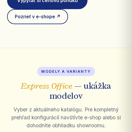
Vypýtať si cenovú ponuku
Pozrieť v e-shope ↗
MODELY A VARIANTY
Express Office
— ukážka
modelov
Vyber z aktuálneho katalógu. Pre kompletný
prehľad konfigurácií navštívte e-shop alebo si
dohodnite obhliadku showroomu.