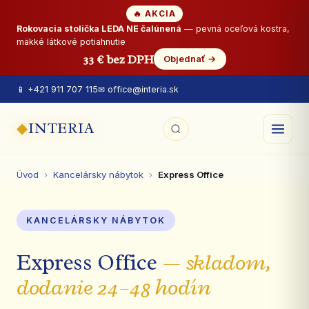
🔥 AKCIA
Rokovacia stolička LEDA NE čalúnená
— pevná oceľová kostra,
mäkké látkové potiahnutie
33 € bez DPH
Objednať →
📱 +421 911 707 115
✉ office@interia.sk
◆
INTERIA
Úvod
›
Kancelársky nábytok
›
Express Office
KANCELÁRSKY NÁBYTOK
Express Office
— skladom,
dodanie 24–48 hodín