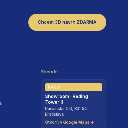
Chcem 3D návrh ZDARMA
Kontakt
RAČA
Showroom · Reding
Tower II
a
Račianska 153, 831 54
Bratislava
Otvoriť v Google Maps →