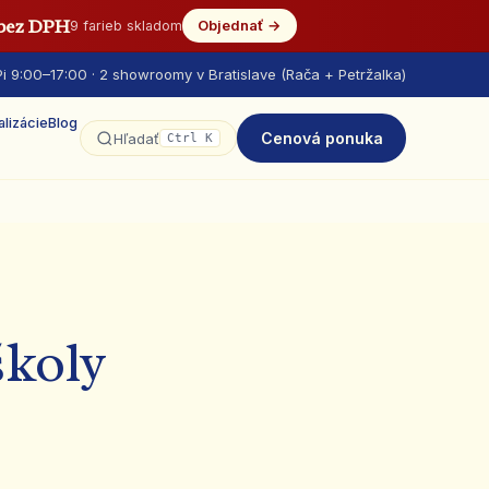
 bez DPH
Objednať →
9 farieb skladom
i 9:00–17:00 · 2 showroomy v Bratislave (Rača + Petržalka)
alizácie
Blog
Cenová ponuka
Hľadať
Ctrl K
školy