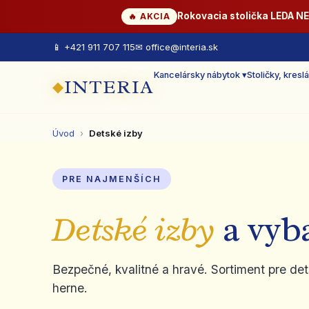
Rokovacia stolička LEDA N
🔥 AKCIA
📱 +421 911 707 115
✉ office@interia.sk
Kancelársky nábytok ▾
Stoličky, kreslá
INTERIA
◆
Úvod
›
Detské izby
PRE NAJMENŠÍCH
Detské izby
a vyba
Bezpečné, kvalitné a hravé. Sortiment pre de
herne.