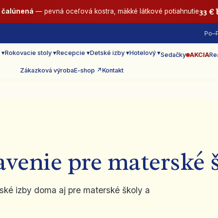
33 €
E čalúnená
— pevná oceľová kostra, mäkké látkové potiahnutie
Po–P
 ▾
Rokovacie stoly ▾
Recepcie ▾
Detské izby ▾
Hotelový ▾
Sedačky
AKCIA
Re
Zákazková výroba
E-shop ↗
Kontakt
venie pre materské 
tské izby doma aj pre materské školy a