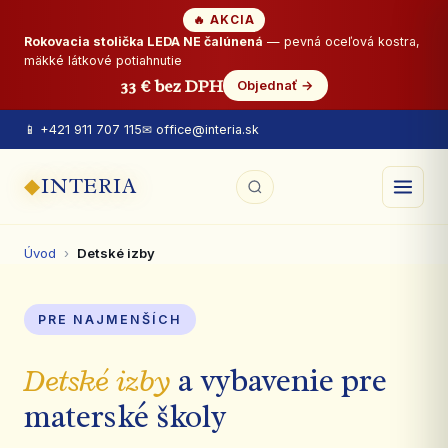
🔥 AKCIA
Rokovacia stolička LEDA NE čalúnená
— pevná oceľová kostra,
mäkké látkové potiahnutie
33 € bez DPH
Objednať →
📱 +421 911 707 115
✉ office@interia.sk
◆
INTERIA
Úvod
›
Detské izby
PRE NAJMENŠÍCH
Detské izby
a vybavenie pre
materské školy