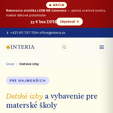
🔥 AKCIA
Rokovacia stolička LEDA NE čalúnená
— pevná oceľová kostra,
mäkké látkové potiahnutie
33 € bez DPH
Objednať →
📱 +421 911 707 115
✉ office@interia.sk
◆
INTERIA
Úvod
›
Detské izby
PRE NAJMENŠÍCH
Detské izby
a vybavenie pre
materské školy