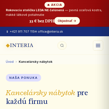
🔥 AKCIA
Rokovacia stolička LEDA NE čalúnená
— pevná oceľová kostra,
mäkké látkové potiahnutie
33 € bez DPH
Objednať →
📱 +421 911 707 115
✉ office@interia.sk
◆
INTERIA
Úvod
›
Kancelársky nábytok
NAŠA PONUKA
Kancelársky nábytok
pre
každú firmu